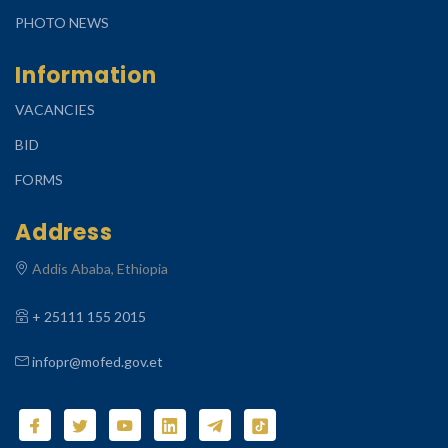
PHOTO NEWS
Information
VACANCIES
BID
FORMS
Address
Addis Ababa, Ethiopia
+ 25111 155 2015
infopr@mofed.gov.et