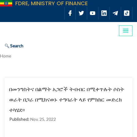
FDRE, MINISTRY OF FINANCE
Search
Home
በመንግስትና በልማት አጋሮች ትብብር በሚቀጥሉት ሶስት
ወራት በጋራ በሚከናወኑ ተግባራት ላይ የምክክር መድረክ
ተካሄደ፡፡
Published:
Nov. 25, 2022