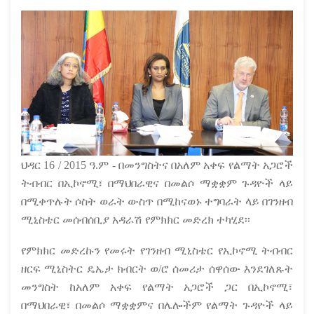
ህዳር 16 / 2015 ዓ.ም - በመንግስትና በአለም አቀፍ የልማት አጋሮች
ትብብር በኢኮኖሚ፣ በማህበራዊና በመልሶ ማቋቋም ጉዳዮች ላይ
በሚቀጥሉት ሶስት ወራት ውስጥ በሚከናወኑ ተግባራት ላይ በገንዘብ
ሚኒስቴር መሰብሰቢያ አዳራሽ የምክክር መድረክ ተካሂደ፡፡
የምክክር መድረኩን የመሩት የገንዘብ ሚኒስቴር የኢኮኖሚ ትብብር
ዘርፍ ሚኒስትር ዴኤታ ክብርት ወ/ሮ ሰመሪታ ሰዋሰው እንደገለጹት
መንግስት ከአለም አቀፍ የልማት አጋሮች ጋር በኢኮኖሚ፣
በማህበራዊ፣ በመልሶ ማቋቋምና በሌሎችም የልማት ጉዳዮች ላይ