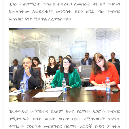
በጋራ ተጠቃሚነት መንፈስ ተቀራርቦ ለመስራት ቁርጠኛ መሆኑን
አመልክተው ለወደፊቱም መንግስት ይህን ዘርፈ ብዙ ትብብር
አጠናክሮ እንደሚቀጥል አረጋግጠዋል፡፡
በኢትዮጵያ መንግስትና በአለም አቀፍ የልማት አጋሮች ትብብር
በሚቀጥሉት ሶስት ወራት ውስጥ በጋር የሚከናወኑት ዝረዝር
ተግባራት የድርጊት መርሀግብር በልማት አጋሮች ቡድን ምክትል