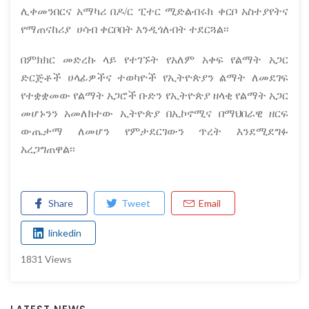
ሊቀመንበርና አማካሪ በዶ/ር ፒተር ሚድልብሩክ ቀርቦ አስተያየትና
የማጠናከሪያ ሀሳብ ቀርቦበት እንዲጎለብት ተደርጓል፡፡
በምክክር መድረኩ ላይ የተገኙት የአለም አቀፍ የልማት አጋር
ድርጅቶች ሀላፊዎችና ተወካዮች የኢትዮጵያን ልማት ለመደገፍ
የተቋቋመው የልማት አጋሮች ቡድን የኢትዮጵያ ዘላቂ የልማት አጋር
መሆኑንን አመለክተው ኢትዮጵያ በኢኮኖሚና በማህበራዊ ዘርፍ
ውጤታማ ለመሆን የምታደርገውን ጥረት እንደሚደግፉ
አረጋግጠዋል፡፡
Share
Tweet
Email
linkedin
1831 Views